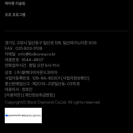
캐머롯 리슬링
프로 프로그램
경기도 고양시 일산동구 일산로 138, 일산테크노타운 906
FAX : 031-903-1708
이메일 : info@bdkorea.co.kr
대표번호 : 1644-4807
전화업무시간 : 평일 오전 9시~11시
상호 : (주)블랙다이아몬드코리아
사업자등록번호 : 128-86-85301
[사업자정보확인]
통신판매업신고 : 제2013-고양일산동-0315호
대표이사 : 정호진
[이용약관]
[개인정보취급방침]
Copyrightⓒ Black Diamond Co,Ltd. All rights reserved.