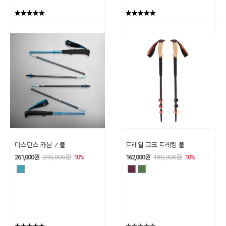
디스턴스 카본 Z 폴
트레일 코크 트레킹 폴
261,000
원
290,000
원
10
%
162,000
원
180,000
원
10
%