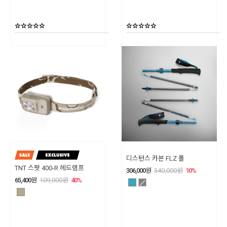
디스턴스 카본 FLZ 폴
TNT 스팟 400-R 헤드램프
306,000
원
340,000
원
10
%
65,400
원
109,000
원
40
%