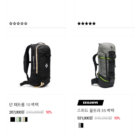
던 패트롤 15 백팩
스피드 울트라 35 백팩
207,000
원
230,000
원
10
%
531,000
원
590,000
원
10
%