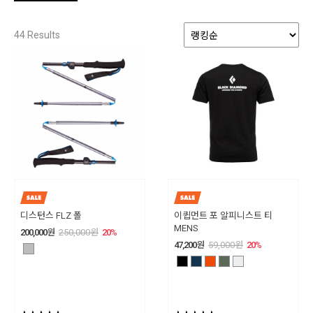
44
Results
디스턴스 FLZ 폴
이큅먼트 포 알피니스트 티
MENS
200,000
원
250,000
원
20
%
47,200
원
59,000
원
20
%