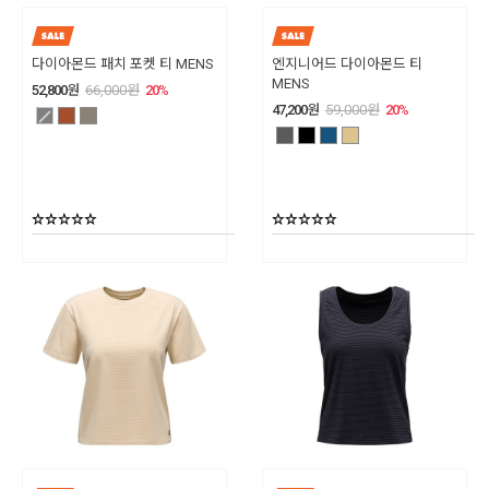
다이아몬드 패치 포켓 티 MENS
엔지니어드 다이아몬드 티
MENS
52,800
원
66,000
원
20
%
47,200
원
59,000
원
20
%