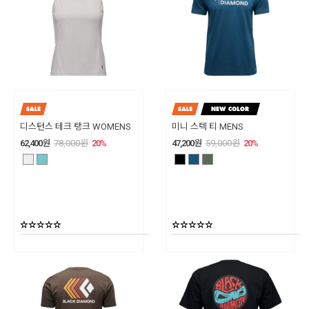
디스턴스 테크 탱크 WOMENS
미니 스텍 티 MENS
62,400
원
78,000
원
20
%
47,200
원
59,000
원
20
%