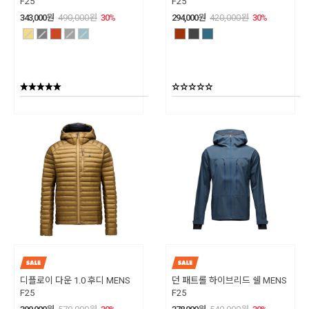
F25
F25
343,000
원
490,000
원
30
%
294,000
원
420,000
원
30
%
디플로이 다운 1.0 후디 MENS
던 패트롤 하이브리드 쉘 MENS
F25
F25