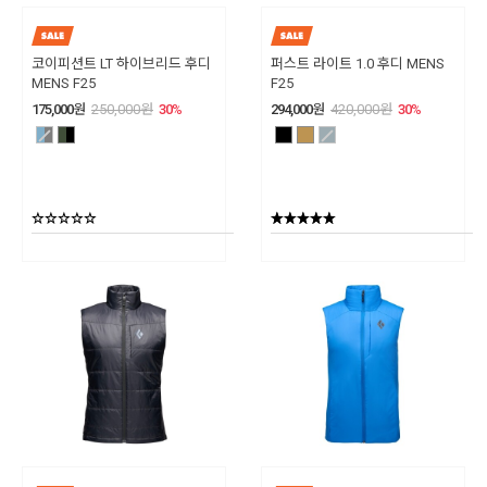
코이피션트 LT 하이브리드 후디
퍼스트 라이트 1.0 후디 MENS
MENS F25
F25
175,000
원
250,000
원
30
%
294,000
원
420,000
원
30
%