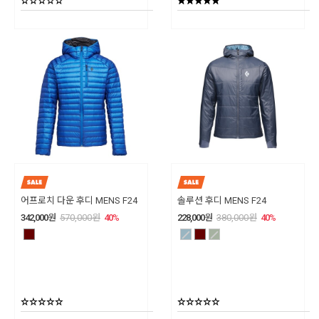
어프로치 다운 후디 MENS F24
솔루션 후디 MENS F24
342,000
원
570,000
원
40
%
228,000
원
380,000
원
40
%