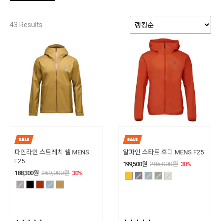
43
Results
파인라인 스트레치 쉘 MENS
알파인 스타트 후디 MENS F25
F25
199,500
원
285,000
원
30
%
188,300
원
269,000
원
30
%