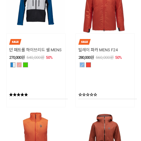
던 패트롤 하이브리드 쉘 MENS
빌레이 파카 MENS F24
270,000
원
540,000
원
50
%
280,000
원
560,000
원
50
%