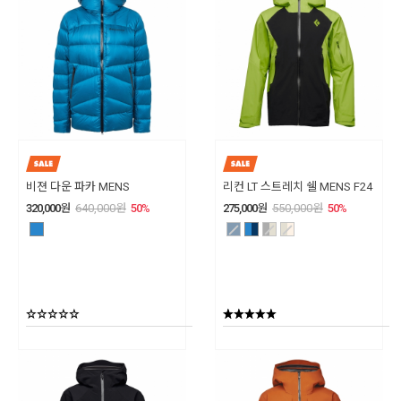
비젼 다운 파카 MENS
리컨 LT 스트레치 쉘 MENS F24
320,000
원
640,000
원
50
%
275,000
원
550,000
원
50
%