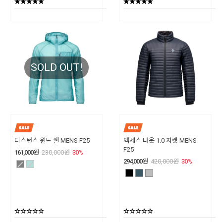
SOLD OUT!
디스턴스 윈드 쉘 MENS F25
액세스 다운 1.0 자켓 MENS
F25
161,000
원
230,000
원
30
%
294,000
원
420,000
원
30
%