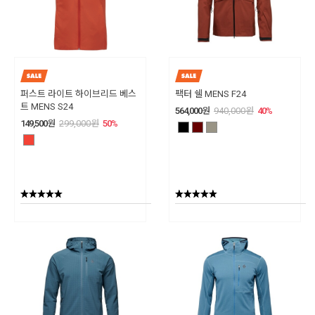
퍼스트 라이트 하이브리드 베스
팩터 쉘 MENS F24
트 MENS S24
564,000
원
940,000
원
40
%
149,500
원
299,000
원
50
%