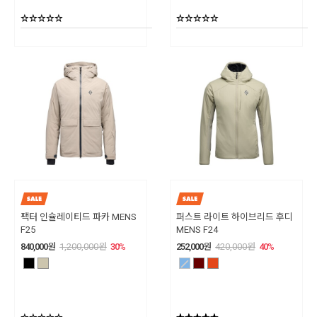
팩터 인슐레이티드 파카 MENS
퍼스트 라이트 하이브리드 후디
F25
MENS F24
840,000
원
1,200,000
원
30
%
252,000
원
420,000
원
40
%