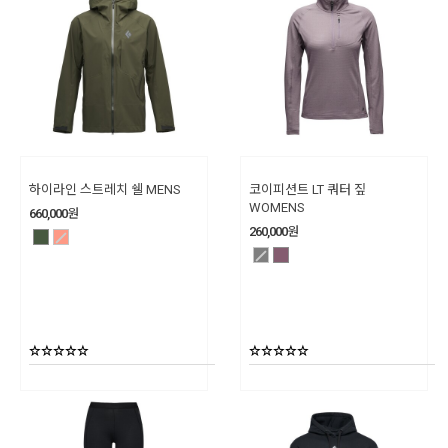
하이라인 스트레치 쉘 MENS
코이피션트 LT 쿼터 짚
WOMENS
660,000
원
260,000
원