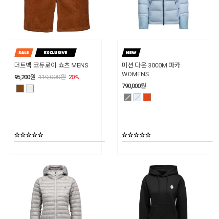
더트백 코듀로이 쇼츠 MENS
미션 다운 3000M 파카
WOMENS
95,200
원
119,000
원
20
%
790,000
원