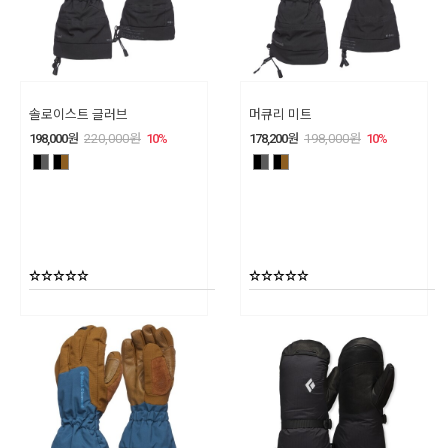
솔로이스트 글러브
머큐리 미트
198,000
원
220,000
원
10
%
178,200
원
198,000
원
10
%