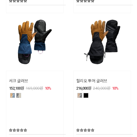
서크 글러브
힐리오 투어 글러브
152,100
원
169,000
원
10
%
216,000
원
240,000
원
10
%