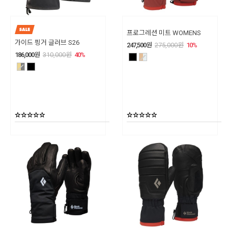
프로그레션 미트 WOMENS
가이드 핑거 글러브 S26
247,500
원
275,000
원
10
%
186,000
원
310,000
원
40
%