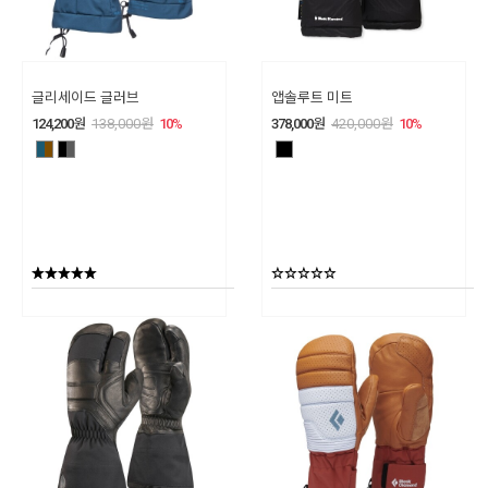
글리세이드 글러브
앱솔루트 미트
124,200
원
138,000
원
10
%
378,000
원
420,000
원
10
%