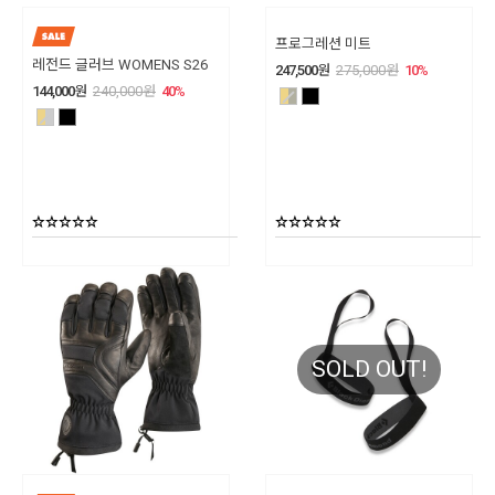
프로그레션 미트
레전드 글러브 WOMENS S26
247,500
원
275,000
원
10
%
144,000
원
240,000
원
40
%
SOLD OUT!