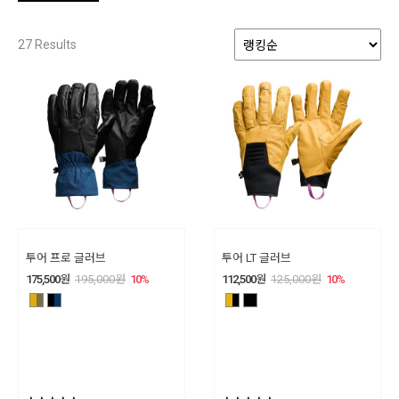
27
Results
투어 프로 글러브
투어 LT 글러브
175,500
원
195,000
원
10
%
112,500
원
125,000
원
10
%