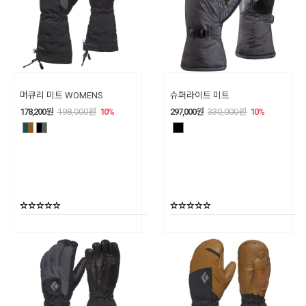
머큐리 미트 WOMENS
슈퍼라이트 미트
178,200
원
198,000
원
10
%
297,000
원
330,000
원
10
%