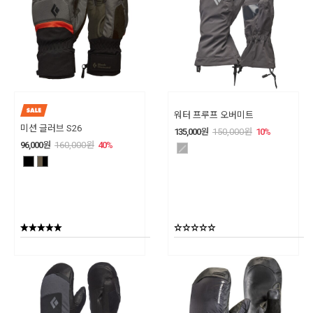
워터 프루프 오버미트
미션 글러브 S26
135,000
원
150,000
원
10
%
96,000
원
160,000
원
40
%