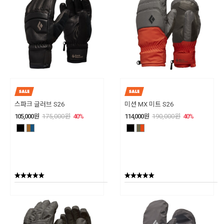
스파크 글러브 S26
미션 MX 미트 S26
105,000
원
175,000
원
40
%
114,000
원
190,000
원
40
%