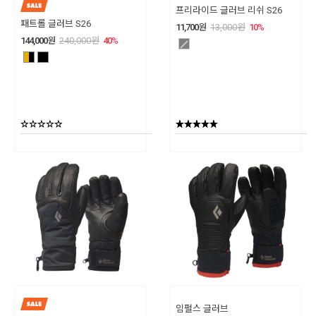
프리라이드 글러브 리쉬 S26
패트롤 글러브 S26
11,700
원
13,000
원
10
%
144,000
원
240,000
원
40
%
임펄스 글러브