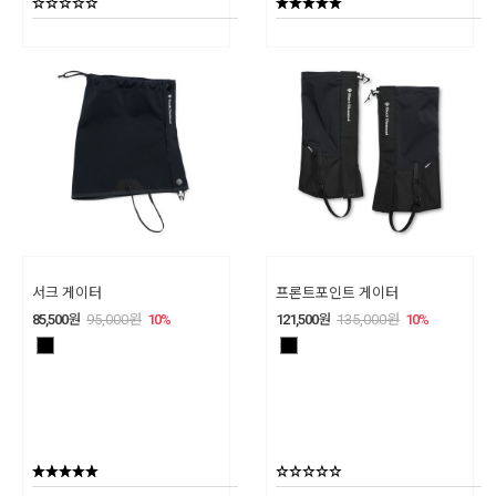
서크 게이터
프론트포인트 게이터
85,500
원
95,000
원
10
%
121,500
원
135,000
원
10
%