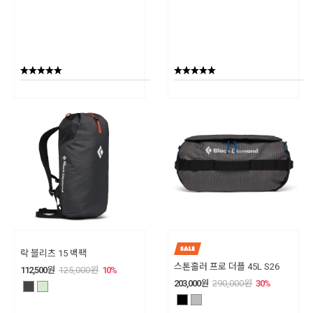
락 블리츠 15 백팩
스톤홀러 프로 더플 45L S26
112,500
원
125,000
원
10
%
203,000
원
290,000
원
30
%