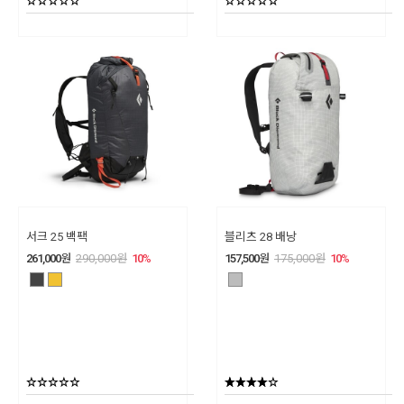
서크 25 백팩
블리츠 28 배낭
261,000
원
290,000
원
10
%
157,500
원
175,000
원
10
%