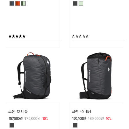
스톤 42 더플
크랙 40 배낭
157,500
원
175,000
원
10
%
170,100
원
189,000
원
10
%