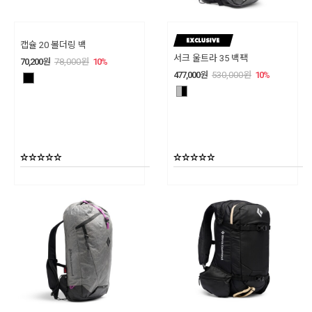
캡슐 20 볼더링 백
서크 울트라 35 백팩
70,200
원
78,000
원
10
%
477,000
원
530,000
원
10
%