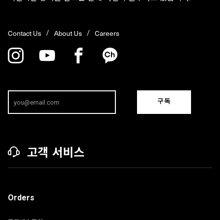
Contact Us
About Us
Careers
구독
고객 서비스
Orders