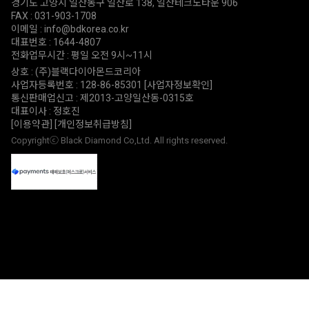
경기도 고양시 일산동구 일산로 138, 일산테크노타운 906
FAX : 031-903-1708
이메일 : info@bdkorea.co.kr
대표번호 : 1644-4807
전화업무시간 : 평일 오전 9시~11시
상호 : (주)블랙다이아몬드코리아
사업자등록번호 : 128-86-85301
[사업자정보확인]
통신판매업신고 : 제2013-고양일산동-0315호
대표이사 : 정호진
[이용약관]
[개인정보취급방침]
Copyrightⓒ Black Diamond Co,Ltd. All rights reserved.