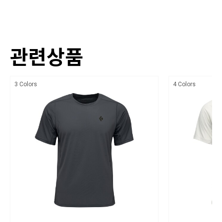
또한, 모든 그래픽은 수성 잉크를 사용하여 제작되었습니다.
Organic Cotton Stretch Jersey (160gsm. 96% Organic Cotton. 4%
Elastane)
PRODUCT FEATURES
색상
관련상품
유기농 면 소재 포함
상세설명참조
원단 수축 방지를 위한 방축가공 처리
치수
3 Colors
4 Colors
핏: 레귤러
상세설명참조
사이즈: S~XL
제조자
무게: 156 g
블랙다이아몬드/ 수입자 (주)블랙다이아몬드 코리아
제조국: 인도
제조국
인도
세탁방법 및 취급시 주의사항
30℃ 이하의 차가운 물로 세탁하며, 손 세탁을 권장합니다. 기계 세탁의 경우 반