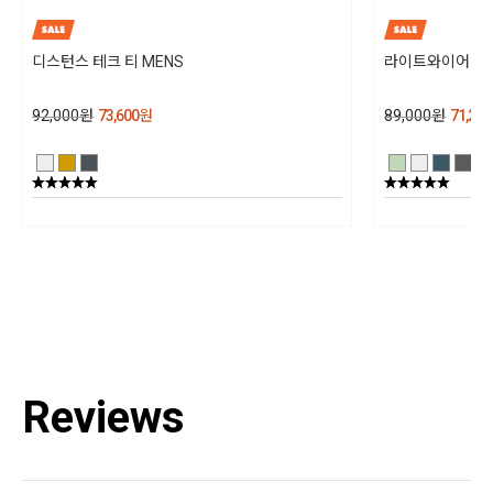
드시 드럼 세탁기를 사용하십시오. 세탁 후 직사광선을 피하여 옷걸이에 걸어
그늘에서 말려주십시오. 다림질은 하시면 안되고, 표백제 강력(효소) 세제 및 섬
디스턴스 테크 티 MENS
라이트와이어 테크
유 유연제는 사용하지 말아주십시오
제조년월
92,000
원
73,600
원
89,000
원
71,200
202501
품질보증기준
상세설명참조
AS책임자와 전화번호
블랙다이아몬드 코리아 / TEL : 1644-4807
Reviews