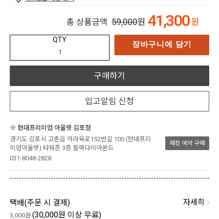
41,300
59,000
원
원
총 상품금액
QTY
장바구니에 담기
구매하기
입고알림 신청
※ 현대프리미엄 아울렛 김포점
경기도 김포시 고촌읍 아라육로152번길 100 (현대프리
매장 예약 구매
미엄아울렛) 타워존 3층 블랙다이아몬드
031-8048-2828
자세히
택배(
주문 시 결제
)
(30,000원 이상 무료)
3,000원