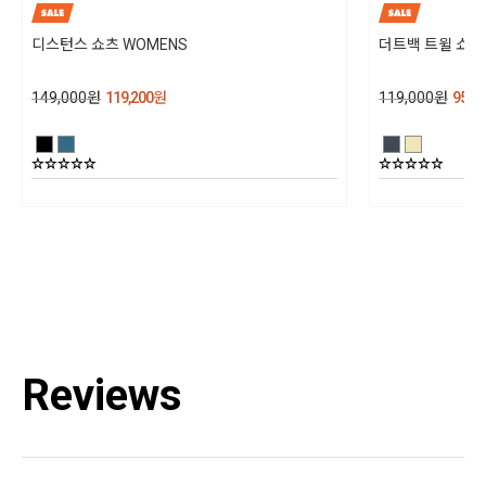
그늘에서 말려주십시오. 다림질은 하시면 안되고, 표백제 강력(효소) 세제 및 섬
디스턴스 쇼츠 WOMENS
더트백 트윌 쇼츠
유 유연제는 사용하지 말아주십시오
제조년월
149,000
원
119,200
원
119,000
원
95,20
202501
품질보증기준
상세설명참조
AS책임자와 전화번호
블랙다이아몬드 코리아 / TEL : 1644-4807
Reviews