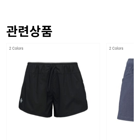
Polyester four-way Stretch woven with Quick Dry finish (100% Polyester.
PRODUCT FEATURES
139gsm)
블루사인® 인증된 주요 원단
색상
관련상품
신축성 있는 허리 밴드
상세설명참조
안전한 지퍼 잠금 장치가 있는 후면 싱글 포켓
치수
2 Colors
2 Colors
레귤러 핏
상세설명참조
인심: 5.5인치 (14cm)
제조자
미드 라이즈
블랙다이아몬드/ 수입자 (주)블랙다이아몬드 코리아
무게: 107 g
제조국
제조국: 인도네시아
인도네시아
세탁방법 및 취급시 주의사항
30℃ 이하의 차가운 물로 세탁하며, 손 세탁을 권장합니다. 기계 세탁의 경우 반
드시 드럼 세탁기를 사용하십시오. 세탁 후 직사광선을 피하여 옷걸이에 걸어