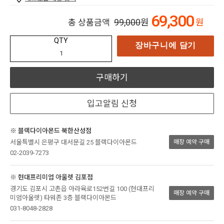
69,300
99,000
원
원
총 상품금액
QTY
장바구니에 담기
구매하기
입고알림 신청
※ 블랙다이아몬드 북한산성점
서울특별시 은평구 대서문길 25 블랙다이아몬드
매장 예약 구매
02-2039-7273
※ 현대프리미엄 아울렛 김포점
경기도 김포시 고촌읍 아라육로152번길 100 (현대프리
매장 예약 구매
미엄아울렛) 타워존 3층 블랙다이아몬드
031-8048-2828