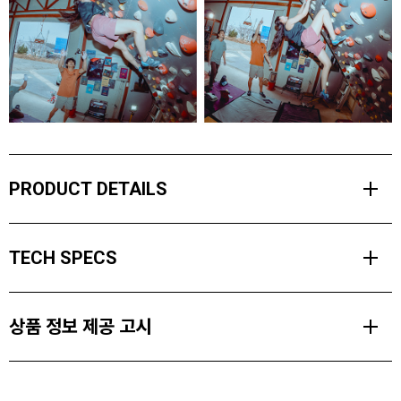
PRODUCT DETAILS
시에라 쇼츠는 당신과 함께 움직이며 크럭스를 돌파하고, 클라이밍 후
TECH SPECS
에는 빠르게 건조됩니다.
한계까지 밀어붙이는 사람들을 위해 내구성을 높이기 위해 튼튼한 데
MATERIALS
니어 원단을 사용하였습니다.
상품 정보 제공 고시
Polyester four-way Stretch woven with Quick Dry finish (100%
브랜드 로고가 있는 고무 허리밴드와 지퍼 후면 포켓을 갖춘 이 반바
Polyester. 139gsm)
지는 편안하며 일상 및 등반에 완벽하게 어울립니다.
제품소재